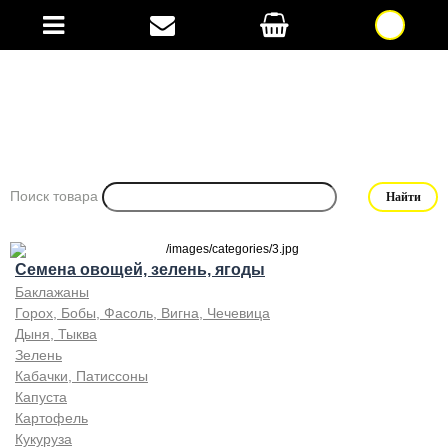
Поиск товара
Семена овощей, зелень, ягоды
Баклажаны
Горох, Бобы, Фасоль, Вигна, Чечевица
Дыня, Тыква
Зелень
Кабачки, Патиссоны
Капуста
Картофель
Кукуруза