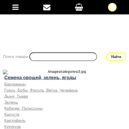
Поиск товара
Семена овощей, зелень, ягоды
Баклажаны
Горох, Бобы, Фасоль, Вигна, Чечевица
Дыня, Тыква
Зелень
Кабачки, Патиссоны
Капуста
Картофель
Кукуруза