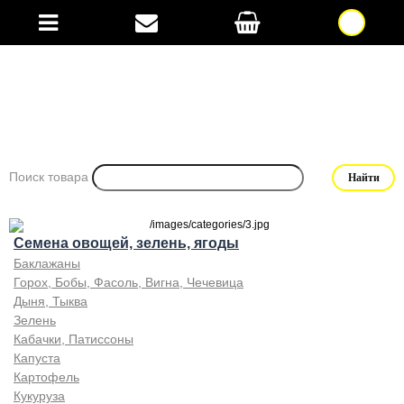
Поиск товара
Семена овощей, зелень, ягоды
Баклажаны
Горох, Бобы, Фасоль, Вигна, Чечевица
Дыня, Тыква
Зелень
Кабачки, Патиссоны
Капуста
Картофель
Кукуруза