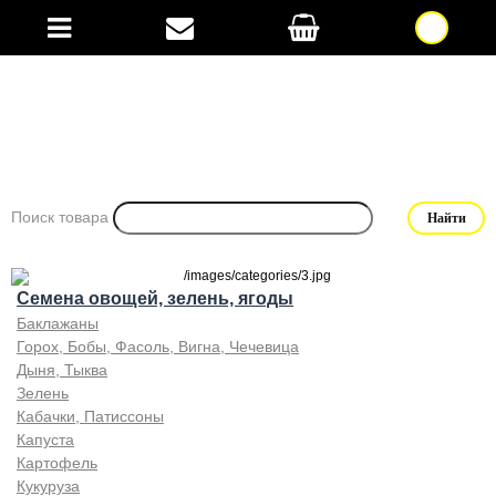
Поиск товара
Семена овощей, зелень, ягоды
Баклажаны
Горох, Бобы, Фасоль, Вигна, Чечевица
Дыня, Тыква
Зелень
Кабачки, Патиссоны
Капуста
Картофель
Кукуруза