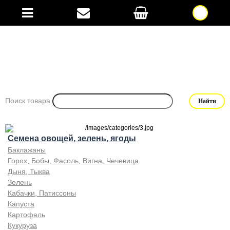
Поиск товара
Семена овощей, зелень, ягоды
Баклажаны
Горох, Бобы, Фасоль, Вигна, Чечевица
Дыня, Тыква
Зелень
Кабачки, Патиссоны
Капуста
Картофель
Кукуруза