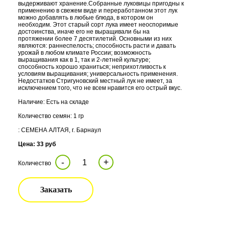
выдерживают хранение.Собранные луковицы пригодны к
применению в свежем виде и переработанном этот лук
можно добавлять в любые блюда, в котором он
необходим. Этот старый сорт лука имеет неоспоримые
достоинства, иначе его не выращивали бы на
протяжении более 7 десятилетий. Основными из них
являются: раннеспелость; способность расти и давать
урожай в любом климате России; возможность
выращивания как в 1, так и 2-летней культуре;
способность хорошо храниться; неприхотливость к
условиям выращивания; универсальность применения.
Недостатков Стригуновский местный лук не имеет, за
исключением того, что не всем нравится его острый вкус.
Наличие: Есть на складе
Количество семян: 1 гр
: СЕМЕНА АЛТАЯ, г. Барнаул
Цена: 33 руб
-
+
Количество
Заказать