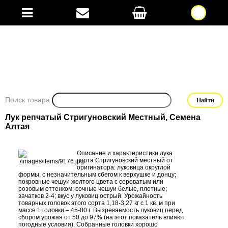
Поиск товара
Лук репчатый Стригуновский Местный, Семена
Алтая
Описание и характеристики лука
сорта Стригуновский местный от
оригинатора: луковица округлой
формы, с незначительным сбегом к верхушке и донцу;
покровные чешуи желтого цвета с сероватым или
розовым оттенком; сочные чешуи белые, плотные;
зачатков 2-4; вкус у луковиц острый. Урожайность
товарных головок этого сорта 1,18-3,27 кг с 1 кв. м при
массе 1 головки – 45-80 г. Вызреваемость луковиц перед
сбором урожая от 50 до 97% (на этот показатель влияют
погодные условия). Собранные головки хорошо