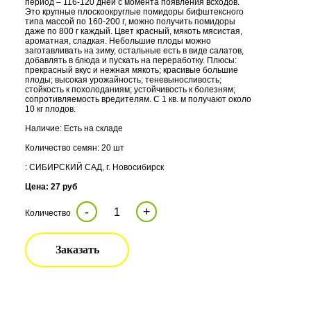
период – 116-120 дней с момента появления всходов.
Это крупные плоскоокруглые помидоры бифштексного
типа массой по 160-200 г, можно получить помидоры
даже по 800 г каждый. Цвет красный, мякоть мясистая,
ароматная, сладкая. Небольшие плоды можно
заготавливать на зиму, остальные есть в виде салатов,
добавлять в блюда и пускать на переработку. Плюсы:
прекрасный вкус и нежная мякоть; красивые большие
плоды; высокая урожайность; теневыносливость;
стойкость к похолоданиям; устойчивость к болезням;
сопротивляемость вредителям. С 1 кв. м получают около
10 кг плодов.
Наличие: Есть на складе
Количество семян: 20 шт
: СИБИРСКИЙ САД, г. Новосибирск
Цена: 27 руб
-
+
Количество
Заказать