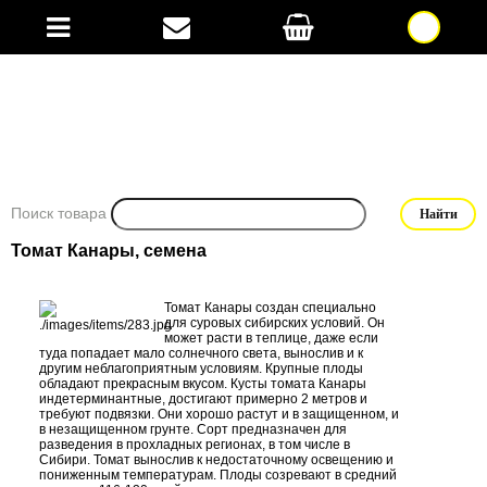
Поиск товара
Томат Канары, семена
Томат Канары создан специально
для суровых сибирских условий. Он
может расти в теплице, даже если
туда попадает мало солнечного света, вынослив и к
другим неблагоприятным условиям. Крупные плоды
обладают прекрасным вкусом. Кусты томата Канары
индетерминантные, достигают примерно 2 метров и
требуют подвязки. Они хорошо растут и в защищенном, и
в незащищенном грунте. Сорт предназначен для
разведения в прохладных регионах, в том числе в
Сибири. Томат вынослив к недостаточному освещению и
пониженным температурам. Плоды созревают в средний