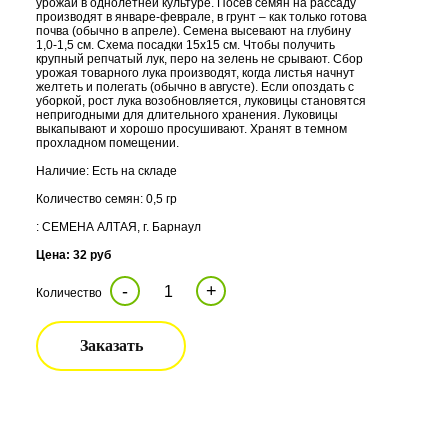
урожай в однолетней культуре. Посев семян на рассаду
производят в январе-феврале, в грунт – как только готова
почва (обычно в апреле). Семена высевают на глубину
1,0-1,5 см. Схема посадки 15х15 см. Чтобы получить
крупный репчатый лук, перо на зелень не срывают. Сбор
урожая товарного лука производят, когда листья начнут
желтеть и полегать (обычно в августе). Если опоздать с
уборкой, рост лука возобновляется, луковицы становятся
непригодными для длительного хранения. Луковицы
выкапывают и хорошо просушивают. Хранят в темном
прохладном помещении.
Наличие: Есть на складе
Количество семян: 0,5 гр
: СЕМЕНА АЛТАЯ, г. Барнаул
Цена: 32 руб
-
+
Количество
Заказать