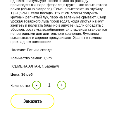
однолетней культуре. Посев семян на рассаду
производят в январе-феврале, в грунт – как только готова
почва (обычно в апреле). Семена высевают на глубину
1,0-1,5 см. Схема посадки 15х15 см. Чтобы получить
крупный репчатый лук, перо на зелень не срывают. Сбор
урожая товарного лука производят, когда листья начнут
желтеть и полегать (обычно в августе). Если опоздать с
уборкой, рост лука возобновляется, луковицы становятся
непригодными для длительного хранения. Луковицы
выкапывают и хорошо просушивают. Хранят в темном
прохладном помещении.
Наличие: Есть на складе
Количество семян: 0,5 гр
: СЕМЕНА АЛТАЯ, г. Барнаул
Цена: 36 руб
-
+
Количество
Заказать