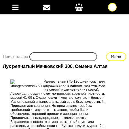
Поиск товара
Лук репчатый Мячковский 300, Семена Алтая
Раннеспелый (75-120 дней) сорт для
выращивания в однолетней культуре
(из семян) и двулетней (из севка).
Луковица плоская и округло-плоская, средней плотности,
массой 41-69 г. Сухие чешуи – желтые, сочные – белые.
Малогнездный и малозачатковый сорт. Вкус полуострый.
Пригоден для хранения. Не предъявляет особых
требований к типу почв — главное, чтобы были
обеспечены хороший дренаж и аэрация почвы.
Предпочитает плодородные, некислые почвы.
Выращивают посевом семян в открытый грунт или
рассадным способом, если требуется получить урожай в