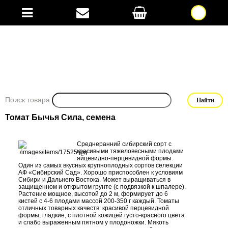
Поиск товара
Томат Бычья Сила, семена
Среднеранний сибирский сорт с
красивыми тяжеловесными плодами
яйцевидно-перцевидной формы.
Один из самых вкусных крупноплодных сортов селекции
АФ «Сибирский Сад». Хорошо приспособлен к условиям
Сибири и Дальнего Востока. Может выращиваться в
защищенном и открытом грунте (с подвязкой к шпалере).
Растение мощное, высотой до 2 м, формирует до 6
кистей с 4-6 плодами массой 200-350 г каждый. Томаты
отличных товарных качеств: красивой перцевидной
формы, гладкие, с плотной кожицей густо-красного цвета
и слабо выраженным пятном у плодоножки. Мякоть