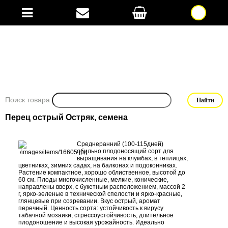
Поиск товара
Перец острый Остряк, семена
Среднеранний (100-115дней)
обильно плодоносящий сорт для
выращивания на клумбах, в теплицах,
цветниках, зимних садах, на балконах и подоконниках.
Растение компактное, хорошо облиственное, высотой до
60 см. Плоды многочисленные, мелкие, конические,
направлены вверх, с букетным расположением, массой 2
г, ярко-зеленые в технической спелости и ярко-красные,
глянцевые при созревании. Вкус острый, аромат
перечный. Ценность сорта: устойчивость к вирусу
табачной мозаики, стрессоустойчивость, длительное
плодоношение и высокая урожайность. Идеально