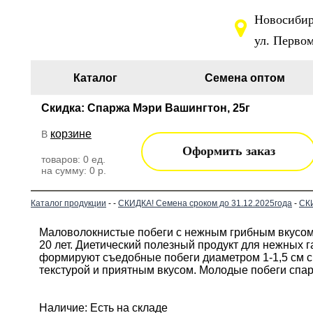
Новосибирс
ул. Первом
Каталог
Семена оптом
Скидка: Спаржа Мэри Вашингтон, 25г
корзине
В
Оформить заказ
товаров:
0
ед.
на сумму:
0
р.
Каталог продукции
-
-
СКИДКА! Семена сроком до 31.12.2025года
-
СКИ
Маловолокнистые побеги с нежным грибным вкусом. 
20 лет. Диетический полезный продукт для нежных г
формируют съедобные побеги диаметром 1-1,5 см с 
текстурой и приятным вкусом. Молодые побеги спа
Наличие: Есть на складе