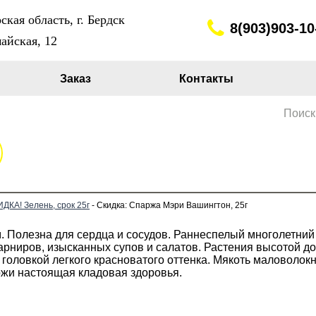
кая область, г. Бердск
8(903)903-10
айская, 12
Заказ
Контакты
Поиск
ДКА! Зелень, срок 25г
- Скидка: Спаржа Мэри Вашингтон, 25г
Полезна для сердца и сосудов. Раннеспелый многолетний с
арниров, изысканных супов и салатов. Растения высотой до
головкой легкого красноватого оттенка. Мякоть маловолок
ржи настоящая кладовая здоровья.