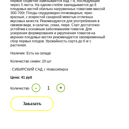
первое соцветие завязывается над 7-8, последующие
через 3 листа. На одном стебле закладывается до 6
плодовых кистей обильно нагруженных томатами массой
300-700г. Плоды сердцевидно-почковидные, ярко-
красные, с искристой сахарной мякотью отличных
вкусовых качеств. Рекомендуются для употребления в
свежем виде, в салатах, соках, пюре. Сорт достаточно
устойчив к основным заболеваниям томатов. Для
ускорения формирования и укрупнения томатов на
верхних плодовых кистях рекомендуется своевременный
сбор первых плодов. Урожайность сорта до 6 кг с
растения.
Наличие: Есть на складе
Количество семян: 20 шт
: СИБИРСКИЙ САД, г. Новосибирск
Цена: 41 руб
-
+
Количество
Заказать