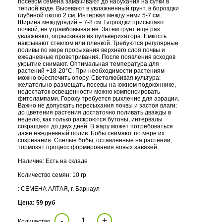
посевом семена замачивают до набухания на сутки в
теплой воде. Высевают в увлажненный грунт, в бороздки
глубиной около 2 см. Интервал между ними 5-7 см.
Ширина междурядий – 7-8 см. Бороздки присыпают
почвой, не утрамбовывая её. Затем грунт ещё раз
увлажняют, опрыскивая из пульверизатора. Ёмкость
накрывают стеклом или пленкой. Требуются регулярные
поливы по мере просыхания верхнего слоя почвы и
ежедневные проветривания. После появления всходов
укрытие снимают. Оптимальная температура для
растений +18-20°С. При необходимости растениям
можно обеспечить опору. Светолюбивая культура:
желательно размещать посевы на южном подоконнике,
недостаток освещенности можно компенсировать
фитолампами. Гороху требуется рыхление для аэрации.
Важно не допускать пересыхания почвы и застоя влаги:
до цветения растения достаточно поливать дважды в
неделю, как только раскроются бутоны, интервалы
сокращают до двух дней. В жару может потребоваться
даже ежедневный полив. Бобы снимают по мере их
созревания. Спелые бобы, оставленные на растении,
тормозят процесс формирования новых завязей.
Наличие: Есть на складе
Количество семян: 10 гр
: СЕМЕНА АЛТАЯ, г. Барнаул
Цена: 59 руб
-
+
Количество