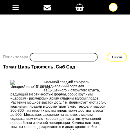
Поиск товара
Томат Царь Трюфель, Сиб Сад
Большой сладкий трюфель.
Среднеранний сорт для
защищенного и открытого грунта,
радующий экзотичностью формы, особо крупным
«царским» размером и ярким сладким вкусом плодов.
Растение мощное выстой до 1,7 м, формирует кисти с 5-6
красными плодами в форме гигантского трюфеля массой
200-300 г, на нижних кистях плоды могут достигать веса
до 500г. Мясистые, сахарные на изломе, с малым
содержанием кислот хороши для салатов, кулинарной
переработки и зимней консервации. Кожица плотная,
томаты хорошо дозариваются и долго хранятся без