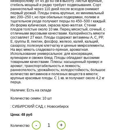
низкорослому: от 45 до 60 см в высоту. Листья крупные,
стебель мощный и редко требует подвязывания. Сорт
раннеспелый через 110 дней после всходов снимают
первый урожай. Плоды очень крупные, их минимальный
вес 200–250 г, но при обильных подкормках, поливе и
тщательном уходе получают перцы по 450–500 г каждый.
Их форма кубическая, окраска ярко-желтая. Стенки
плодов толстые около 10 мм. Перец мясистый, сочный, с
отличными вкусовыми качествами. Калорийность мякоти
составляет 27 ккал. Плоды содержат витамины А, С, РР,
E, группы B, пектин, фосфор, железо, калий, кальций,
сахарозу, полезную клетчатку и ценные микроэлементы.
На вкус мякоть сладковато-пряная, ароматная.
Использование универсальное: для консервации,
кулинарии и свежих блюд. Плоды обладают высокими
товарными качествами. Плюсы: насыщенный привкус и
аромат; транспортабельность и лежкость;
раннеспелость; урожайность; холодостойкость; большое
количество витаминов и полезных веществ в мякоти;
крупные красивые плоды. С 1 кв. м получают около 4,2 кг
перца.
Наличие: Есть на складе
Количество семян: 10 шт
: СИБИРСКИЙ САД, г. Новосибирск
Цена: 48 руб
-
+
Количество