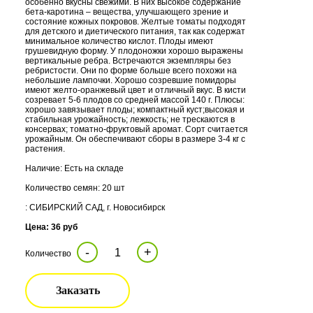
особенно вкусны свежими. В них высокое содержание
бета-каротина – вещества, улучшающего зрение и
состояние кожных покровов. Желтые томаты подходят
для детского и диетического питания, так как содержат
минимальное количество кислот. Плоды имеют
грушевидную форму. У плодоножки хорошо выражены
вертикальные ребра. Встречаются экземпляры без
ребристости. Они по форме больше всего похожи на
небольшие лампочки. Хорошо созревшие помидоры
имеют желто-оранжевый цвет и отличный вкус. В кисти
созревает 5-6 плодов со средней массой 140 г. Плюсы:
хорошо завязывает плоды; компактный куст;высокая и
стабильная урожайность; лежкость; не трескаются в
консервах; томатно-фруктовый аромат. Сорт считается
урожайным. Он обеспечивают сборы в размере 3-4 кг с
растения.
Наличие: Есть на складе
Количество семян: 20 шт
: СИБИРСКИЙ САД, г. Новосибирск
Цена: 36 руб
-
+
Количество
Заказать