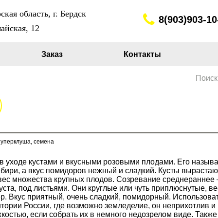
кая область, г. Бердск
8(903)903-10
айская, 12
Заказ
Контакты
Поиск
Суперклуша, семена
в уходе кустами и вкусными розовыми плодами. Его назыв
бири, а вкус помидоров нежный и сладкий. Кусты вырастают
вес множества крупных плодов. Созревание среднераннее –
ста, под листьями. Они круглые или чуть приплюснутые, вес
. Вкус приятный, очень сладкий, помидорный. Использова
итории России, где возможно земледелие, он неприхотлив и 
стью, если собрать их в немного недозрелом виде. Также 