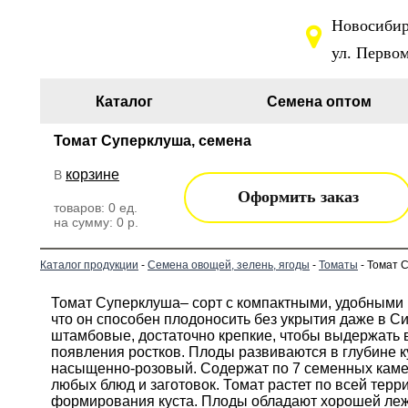
Новосибирс
ул. Первом
Каталог
Семена оптом
Томат Суперклуша, семена
корзине
В
Оформить заказ
товаров:
0
ед.
на сумму:
0
р.
Каталог продукции
-
Семена овощей, зелень, ягоды
-
Томаты
- Томат 
Томат Суперклуша– сорт с компактными, удобными 
что он способен плодоносить без укрытия даже в Си
штамбовые, достаточно крепкие, чтобы выдержать 
появления ростков. Плоды развиваются в глубине ку
насыщенно-розовый. Содержат по 7 семенных камер
любых блюд и заготовок. Томат растет по всей терр
формирования куста. Плоды обладают хорошей лежко