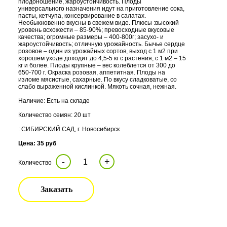
плодоношение, жароустойчивость. Плоды
универсального назначения идут на приготовление сока,
пасты, кетчупа, консервирование в салатах.
Необыкновенно вкусны в свежем виде. Плюсы :высокий
уровень всхожести – 85-90%; превосходные вкусовые
качества; огромные размеры – 400-800г; засухо- и
жароустойчивость; отличную урожайность. Бычье сердце
розовое – один из урожайных сортов, выход с 1 м2 при
хорошем уходе доходит до 4,5-5 кг с растения, с 1 м2 – 15
кг и более. Плоды крупные – вес колеблется от 300 до
650-700 г. Окраска розовая, аппетитная. Плоды на
изломе мясистые, сахарные. По вкусу сладковатые, со
слабо выраженной кислинкой. Мякоть сочная, нежная.
Наличие: Есть на складе
Количество семян: 20 шт
: СИБИРСКИЙ САД, г. Новосибирск
Цена: 35 руб
-
+
Количество
Заказать