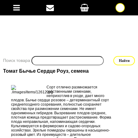
Поиск товара
Томат Бычье Сердце Роуз, семена
Сорт отлично размножается
собственными семенами,
неприхотлив в уходе, дает много
плодов. Бычье сердце розовое – детерминантный сорт
среднепозднего созревания, полностью сохраняет
свойства при размножении семенами. Не имеет
одноименных гибридов. Вызревание плодов среднее,
плотная кожица предотвращает растрескивание. Форма
плода неправильная, напоминающая сердечки.
Культивируется в фермерских и садово-огородных
хозяйствах. Зрелые помидоры окрашены в насыщенно-
розовый цвет. Из преимуществ – длительное