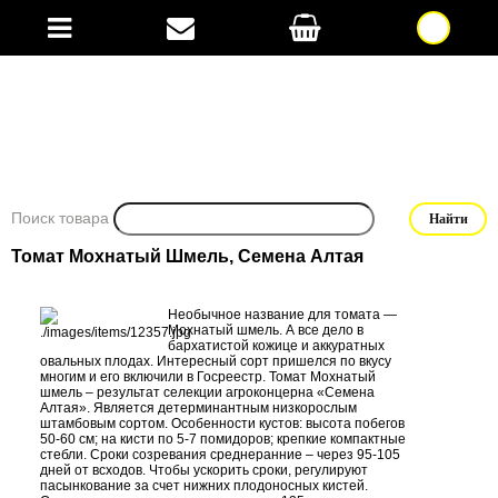
Поиск товара
Томат Мохнатый Шмель, Семена Алтая
Необычное название для томата —
Мохнатый шмель. А все дело в
бархатистой кожице и аккуратных
овальных плодах. Интересный сорт пришелся по вкусу
многим и его включили в Госреестр. Томат Мохнатый
шмель – результат селекции агроконцерна «Семена
Алтая». Является детерминантным низкорослым
штамбовым сортом. Особенности кустов: высота побегов
50-60 см; на кисти по 5-7 помидоров; крепкие компактные
стебли. Сроки созревания среднеранние – через 95-105
дней от всходов. Чтобы ускорить сроки, регулируют
пасынкование за счет нижних плодоносных кистей.