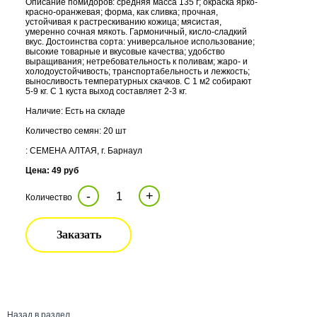
Описание помидоров: средняя масса 135 г; окраска ярко-
красно-оранжевая; форма, как сливка; прочная,
устойчивая к растрескиванию кожица; мясистая,
умеренно сочная мякоть. Гармоничный, кисло-сладкий
вкус. Достоинства сорта: универсальное использование;
высокие товарные и вкусовые качества; удобство
выращивания; нетребовательность к поливам; жаро- и
холодоустойчивость; транспортабельность и лежкость;
выносливость температурных скачков. С 1 м2 собирают
5-9 кг. С 1 куста выход составляет 2-3 кг.
Наличие: Есть на складе
Количество семян: 20 шт
: СЕМЕНА АЛТАЯ, г. Барнаул
Цена: 49 руб
-
+
Количество
Заказать
Назад в раздел