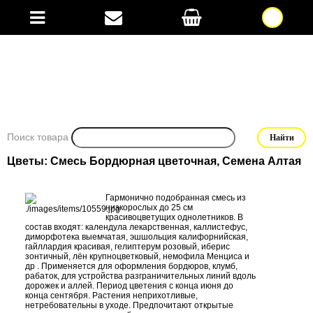
Поиск товара
Цветы: Смесь Бордюрная цветочная, Семена Алтая
Гармонично подобранная смесь из
низкорослых до 25 см
красивоцветущих однолетников. В
состав входят: календула лекарственная, каллистефус,
диморфотека выемчатая, эшшольция калифорнийская,
гайллардия красивая, гелиптерум розовый, иберис
зонтичный, лён крупноцветковый, немофила Менциса и
др . Применяется для оформления бордюров, клумб,
рабаток, для устройства разграничительных линий вдоль
дорожек и аллей. Период цветения с конца июня до
конца сентября. Растения неприхотливые,
нетребовательны в уходе. Предпочитают открытые