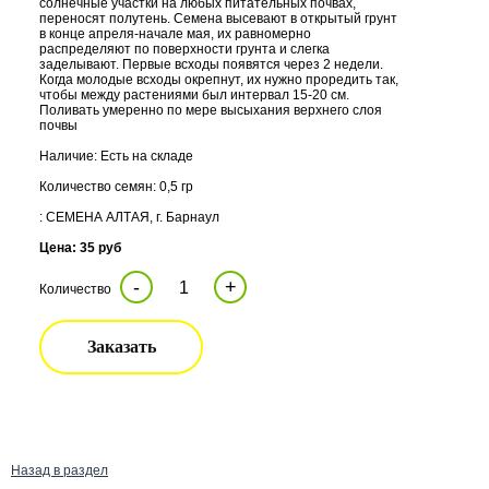
солнечные участки на любых питательных почвах,
переносят полутень. Семена высевают в открытый грунт
в конце апреля-начале мая, их равномерно
распределяют по поверхности грунта и слегка
заделывают. Первые всходы появятся через 2 недели.
Когда молодые всходы окрепнут, их нужно проредить так,
чтобы между растениями был интервал 15-20 см.
Поливать умеренно по мере высыхания верхнего слоя
почвы
Наличие: Есть на складе
Количество семян: 0,5 гр
: СЕМЕНА АЛТАЯ, г. Барнаул
Цена: 35 руб
-
+
Количество
Заказать
Назад в раздел