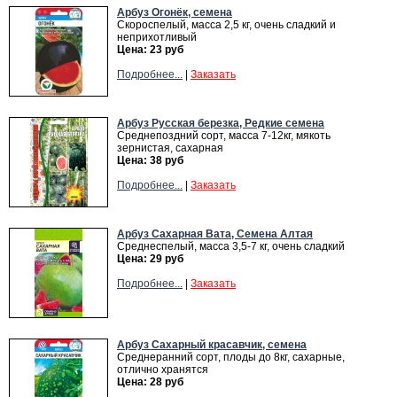
Арбуз Огонёк, семена
Скороспелый, масса 2,5 кг, очень сладкий и
неприхотливый
Цена: 23 руб
Подробнее...
|
Заказать
Арбуз Русская березка, Редкие семена
Среднепоздний сорт, масса 7-12кг, мякоть
зернистая, сахарная
Цена: 38 руб
Подробнее...
|
Заказать
Арбуз Сахарная Вата, Семена Алтая
Среднеспелый, масса 3,5-7 кг, очень сладкий
Цена: 29 руб
Подробнее...
|
Заказать
Арбуз Сахарный красавчик, семена
Среднеранний сорт, плоды до 8кг, сахарные,
отлично хранятся
Цена: 28 руб